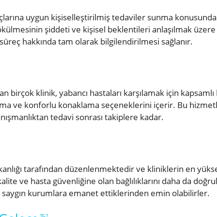
iyaçlarına uygun kişiselleştirilmiş tedaviler sunma konus
ülmesinin şiddeti ve kişisel beklentileri anlaşılmak üzere 
süreç hakkında tam olarak bilgilendirilmesi sağlanır.
n birçok klinik, yabancı hastaları karşılamak için kapsamlı h
lma ve konforlu konaklama seçeneklerini içerir. Bu hizm
danışmanlıktan tedavi sonrası takiplere kadar.
akanlığı tarafından düzenlenmektedir ve kliniklerin en yüks
 kalite ve hasta güvenliğine olan bağlılıklarını daha da doğ
e saygın kurumlara emanet ettiklerinden emin olabilirler.