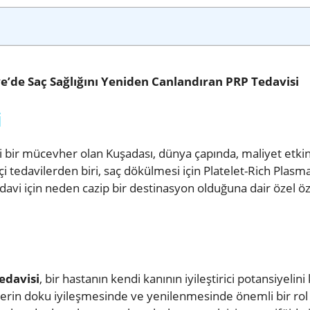
e’de Saç Sağlığını Yeniden Canlandıran PRP Tedavisi
i
ki bir mücevher olan Kuşadası, dünya çapında, maliyet etkin
kçi tedavilerden biri, saç dökülmesi için Platelet-Rich Plas
edavi için neden cazip bir destinasyon olduğuna dair özel öz
edavisi
, bir hastanın kendi kanının iyileştirici potansiyel
lerin doku iyileşmesinde ve yenilenmesinde önemli bir rol 