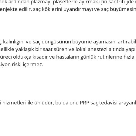
ek ardından plazmayı plaşetlerle ayırmak için santrifüjde i
a enjekte edilir, saç köklerini uyandırmayı ve saç büyümesi
 saç kalınlığını ve saç döngüsünün büyüme aşamasını artırabi
ikle yaklaşık bir saat süren ve lokal anestezi altında yapıl
üreci oldukça kısadır ve hastaların günlük rutinlerine hızla
siyon riski içermez.
bi hizmetleri ile ünlüdür, bu da onu PRP saç tedavisi arayan