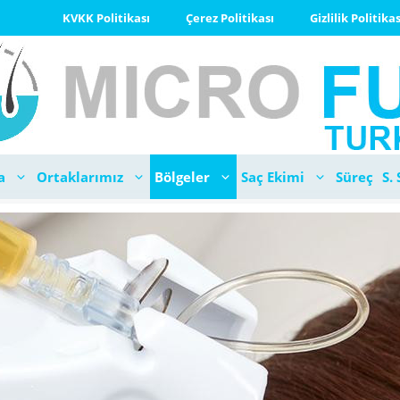
KVKK Politikası
Çerez Politikası
Gizlilik Politikas
a
Ortaklarımız
Bölgeler
Saç Ekimi
Süreç
S. 