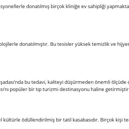
yonellerle donatılmış birçok kliniğe ev sahipliği yapmakta
olojilerle donatılmıştır. Bu tesisler yüksek temizlik ve hijy
uşadası’nda bu tedavi, kaliteyi düşürmeden önemli ölçüde da
ası’nı popüler bir tıp turizmi destinasyonu haline getirmiştir
el kültürle ödüllendirilmiş bir tatil kasabasıdır. Birçok kişi t