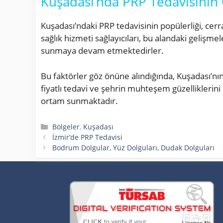
Kuşadası’nda PRP Tedavisinin
Kuşadası’ndaki PRP tedavisinin popülerliği, cer
sağlık hizmeti sağlayıcıları, bu alandaki gelişmel
sunmaya devam etmektedirler.
Bu faktörler göz önüne alındığında, Kuşadası’nın
fiyatlı tedavi ve şehrin muhteşem güzelliklerin
ortam sunmaktadır.
Kategoriler
Bölgeler
,
Kuşadası
İzmir’de PRP Tedavisi
Bodrum Dolgular, Yüz Dolguları, Dudak Dolguları