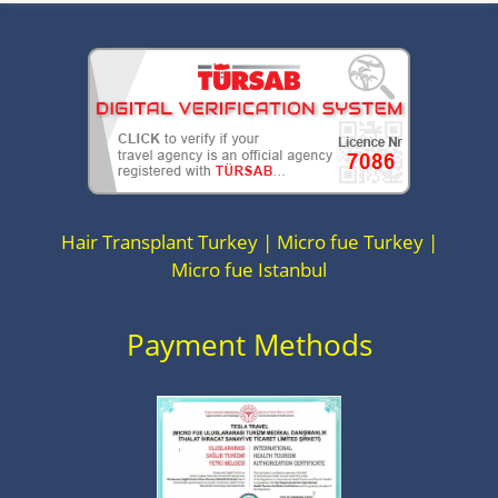
Hair Transplant Turkey | Micro fue Turkey |
Micro fue Istanbul
Payment Methods