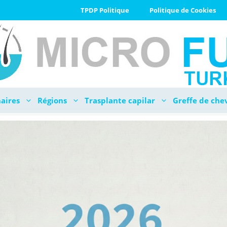
TPDP Politique
Politique de Cookies
aires
Régions
Trasplante capilar
Greffe de che