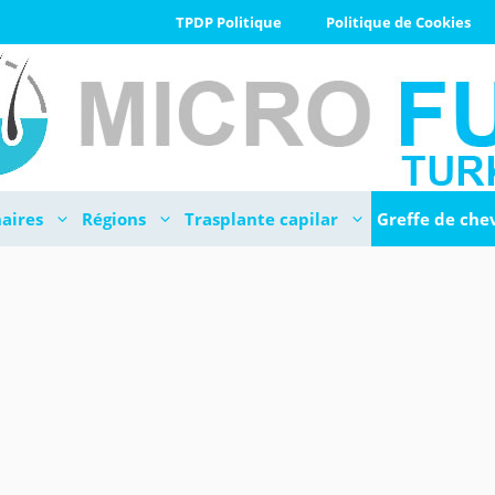
TPDP Politique
Politique de Cookies
aires
Régions
Trasplante capilar
Greffe de che
TURQUIE