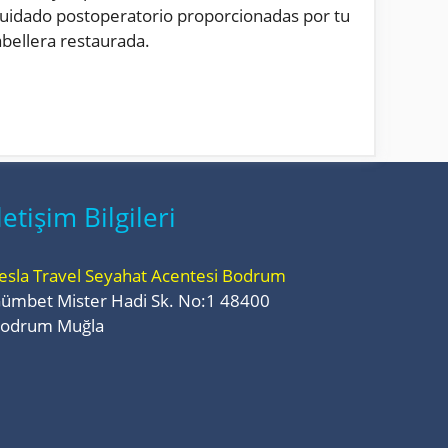
e cuidado postoperatorio proporcionadas por tu
abellera restaurada.
letişim Bilgileri
esla Travel Seyahat Acentesi Bodrum
ümbet Mister Hadi Sk. No:1 48400
odrum Muğla