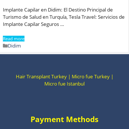
Implante Capilar en Didim: El Destino Principal de
Turismo de Salud en Turquía, Tesla Travel: Servicios de
Implante Capilar Seguros …
Read more
Categorías
Didim
Hair Transplant Turkey | Micro fue Turkey |
Micro fue Istanbul
Payment Methods