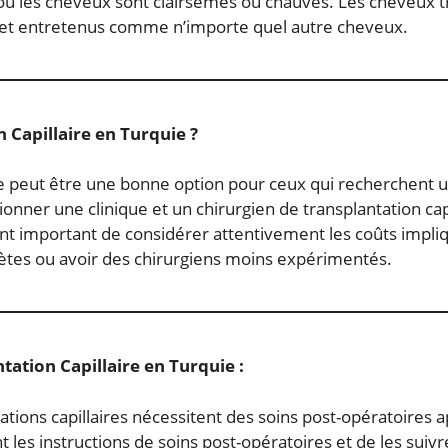
u où les cheveux sont clairsemés ou chauves. Les cheveu
s et entretenus comme n’importe quel autre cheveux.
 Capillaire en Turquie ?
ie peut être une bonne option pour ceux qui recherchent un
ionner une clinique et un chirurgien de transplantation ca
ment important de considérer attentivement les coûts impliq
olètes ou avoir des chirurgiens moins expérimentés.
ation Capillaire en Turquie :
ations capillaires nécessitent des soins post-opératoires a
s instructions de soins post-opératoires et de les suivre