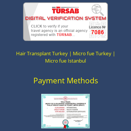
Hair Transplant Turkey | Micro fue Turkey |
Micro fue Istanbul
Payment Methods