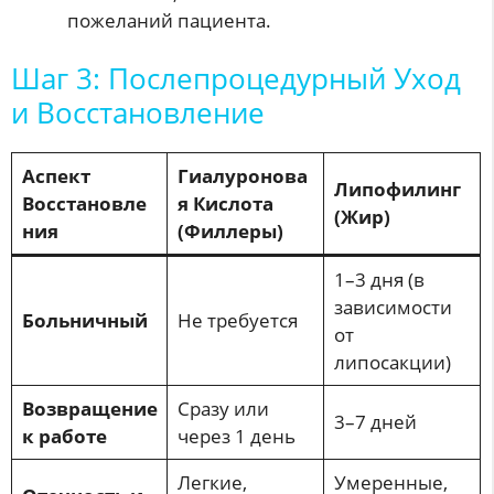
пожеланий пациента.
Шаг 3: Послепроцедурный Уход
и Восстановление
Аспект
Гиалуронова
Липофилинг
Восстановле
я Кислота
(Жир)
ния
(Филлеры)
1–3 дня (в
зависимости
Больничный
Не требуется
от
липосакции)
Возвращение
Сразу или
3–7 дней
к работе
через 1 день
Легкие,
Умеренные,