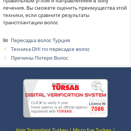
правильным углом и направлением в зону
лечения. Вы сможете оценить преимущества этой
техники, если сравните результаты
трансплантации волос
Рубрики
Пересадка волос Турция
Техника DHI по пересадке волос
Причины Потери Волос
Hair Transplant Turkey | Micro fue Turkey |