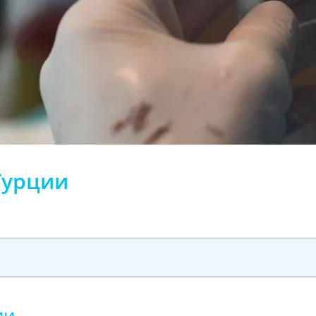
Турции
ии