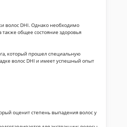
ки волос DHI. Однако необходимо
 а также общее состояние здоровья
рга, который прошел специальную
садке волос DHI и имеет успешный опыт
торый оценит степень выпадения волос у
подготавливается для экстракции: волосы