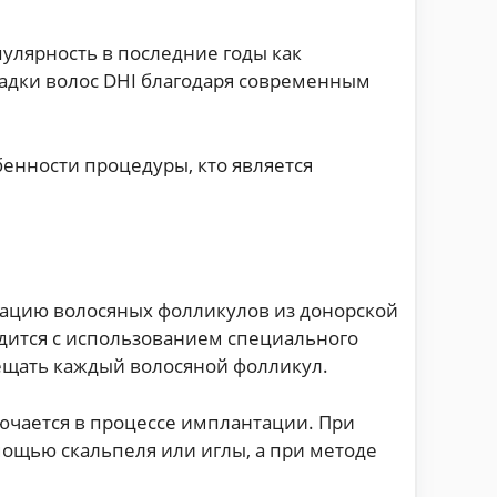
опулярность в последние годы как
адки волос DHI благодаря современным
обенности процедуры, кто является
тацию волосяных фолликулов из донорской
одится с использованием специального
ещать каждый волосяной фолликул.
аключается в процессе имплантации. При
ощью скальпеля или иглы, а при методе