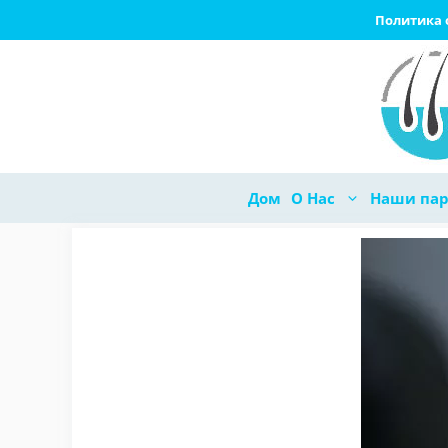
Перейти
Политика 
к
содержимому
Дом
О Нас
Наши па