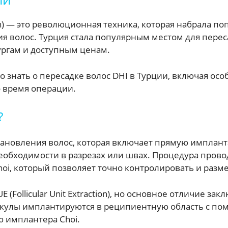
ion) — это революционная техника, которая набрала п
 волос. Турция стала популярным местом для перес
ргам и доступным ценам.
но знать о пересадке волос DHI в Турции, включая ос
 время операции.
?
становления волос, которая включает прямую имплан
необходимости в разрезах или швах. Процедура пров
oi, который позволяет точно контролировать и разм
 (Follicular Unit Extraction), но основное отличие з
улы имплантируются в реципиентную область с пом
 имплантера Choi.